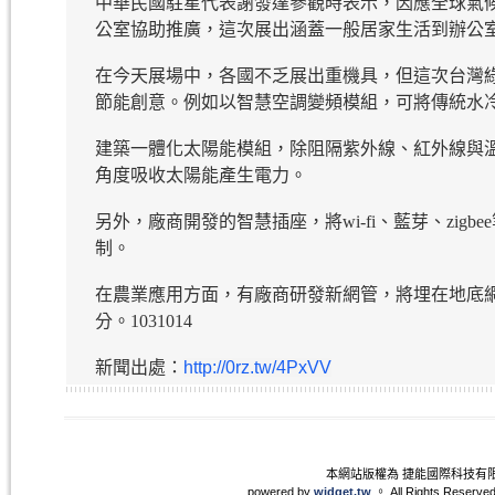
中華民國駐星代表謝發達參觀時表示，因應全球氣
公室協助推廣，這次展出涵蓋一般居家生活到辦公
在今天展場中，各國不乏展出重機具，但這次台灣
節能創意。例如以智慧空調變頻模組，可將傳統水冷
建築一體化太陽能模組，除阻隔紫外線、紅外線與
角度吸收太陽能產生電力。
另外，廠商開發的智慧插座，將wi-fi、藍芽、zi
制。
在農業應用方面，有廠商研發新網管，將埋在地底
分。1031014
新聞出處：
http://0rz.tw/4PxVV
本網站版權為 捷能國際科技有
powered by
widget.tw
。 All Rights Reserved